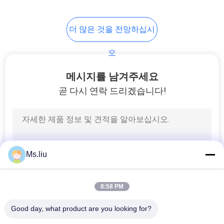
이
11
트
더 많은 것을 전망하십시
세미 오토매틱 박스
맵
오
스티칭머신
메시지를 남겨주세요
PRIVACY
곧 다시 연락 드리겠습니다!
POLICY
9
자동적인 견장을 다
Ms.liu
는 기계
8:58 PM
Good day, what product are you looking for?