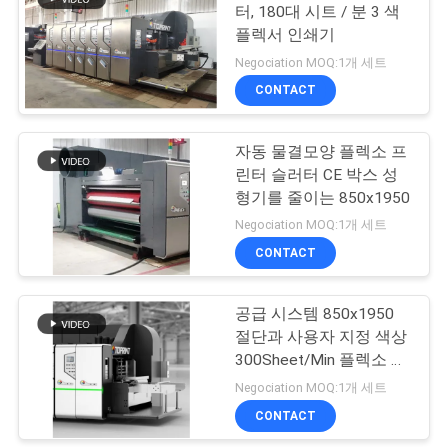
용
터, 180대 시트 / 분 3 색
플렉서 인쇄기
문
11
Negociation MOQ:1개 세트
물결 모양 상자 인쇄
을
CONTACT
요
기
자동 물결모양 플렉소 프
구
린터 슬러터 CE 박스 성
형기를 줄이는 850x1950
하
Negociation MOQ:1개 세트
세
CONTACT
12
요
물결 모양 상자는 절
공급 시스템 850x1950
절단과 사용자 지정 색상
단기 죽습니다
VR
300Sheet/Min 플렉소 프
린터 슬러터 기계
Negociation MOQ:1개 세트
CONTACT
사