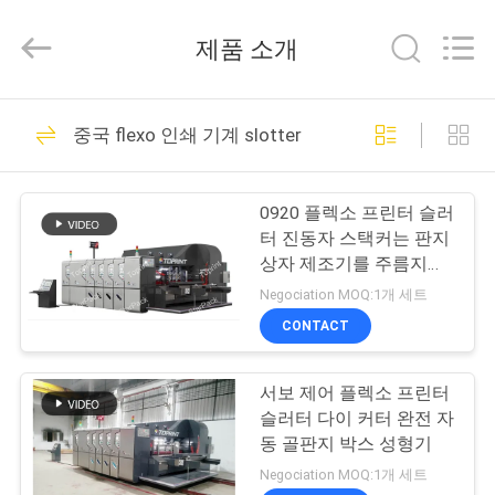
-
2026
Guangdong
제품 소개
Toprint
Machinery
Co.,
LTD.
집
All
16
Rights
중국 flexo 인쇄 기계 slotter
Reserved.
flexo 폴더 gluer
제
0920 플렉소 프린터 슬러
품
터 진동자 스택커는 판지
상자 제조기를 주름지게
했습니다
Negociation MOQ:1개 세트
동
CONTACT
12
영
서보 제어 플렉소 프린터
상
자동적인 폴더 gluer
슬러터 다이 커터 완전 자
동 골판지 박스 성형기
우
Negociation MOQ:1개 세트