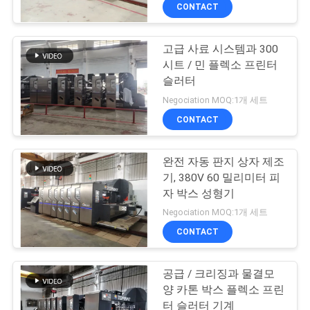
CONTACT
리
에
고급 사료 시스템과 300
11
시트 / 민 플렉소 프린터
대
박스 중첩기 접착기
슬러터
하
Negociation MOQ:1개 세트
기계
CONTACT
여
완전 자동 판지 상자 제조
공
기, 380V 60 밀리미터 피
자 박스 성형기
장
16
Negociation MOQ:1개 세트
여
flexo 인쇄 기계
CONTACT
행
slotter
공급 / 크리징과 물결모
양 카톤 박스 플렉소 프린
터 슬러터 기계