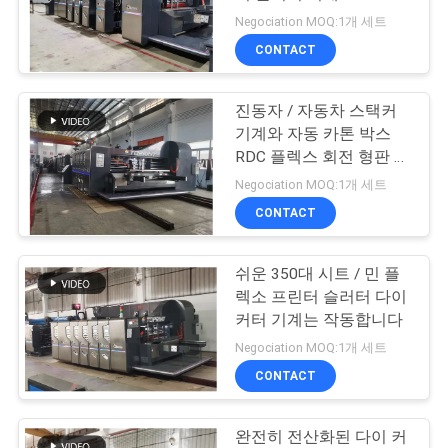
품
Negociation MOQ:1개 세트
질
CONTACT
14
관
진동자 / 자동차 스택커
리
flexo 인쇄 슬롯 머신
기계와 자동 카톤 박스
RDC 플렉스 회전 형판 커
터
연
Negociation MOQ:1개 세트
CONTACT
락
주
쉬운 350대 시트 / 민 플
12
렉소 프린터 슬러터 다이
세
커터 기계는 작동합니다
판지 만들기 기계
요
Negociation MOQ:1개 세트
CONTACT
인
완전히 전산화된 다이 커