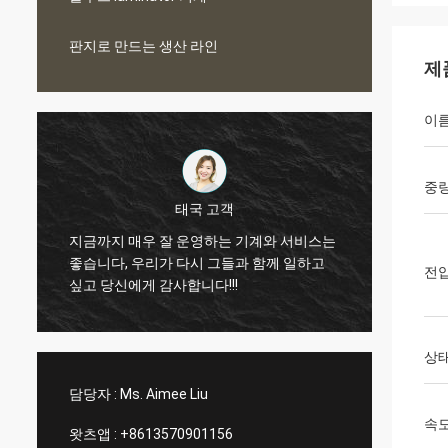
판지로 만드는 생산 라인
제
이
중
태국 고객
지난 2
단
지금까지 매우 잘 운영하는 기계와 서비스는
부터의
좋습니다, 우리가 다시 그들과 함께 일하고
전
받을 
싶고 당신에게 감사합니다!!!
일하고
상
담당자 :
Ms. Aimee Liu
속
왓츠앱 :
+8613570901156