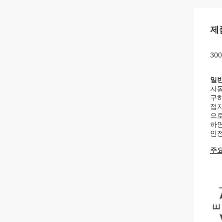
제
30
일반
자동
구하
접지
으로
하면
안전
주요