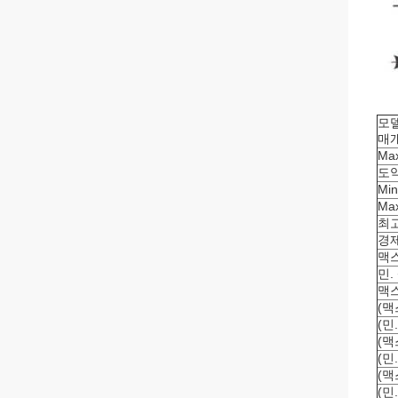
모
매개
Ma
도약
Mi
Max
최고
경제
맥스
민.
맥스
(맥
(민
(맥
(민
(맥
(민