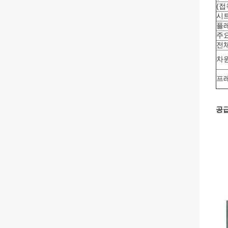
(접
시
플레
주요
전체
차원
프
공급