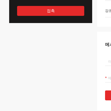
접촉
강
메