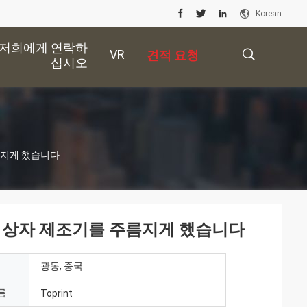
Korean
저희에게 연락하
VR
견적 요청
십시오
描
름지게 했습니다
述
지 상자 제조기를 주름지게 했습니다
광동, 중국
름
Toprint