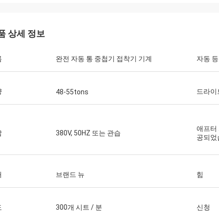
품 상세 정보
름
완전 자동 통 중첩기 접착기 기계
자동 
량
드라이
48-55tons
말레이시아 고객
요르단 
년 이내에, 우리는 3개의 토프린트로
기계는 아주 많은 1년 이
 기계를 샀고, 그들이 우리의 신뢰를
도 가지고 있지 않습니다,
애프터
압
380V, 50HZ 또는 관습
만하고 오랜 기간을 위해 그들과 함께
공되었
적이고 가격은 절약합니다
 싶습니다.
태
브랜드 뉴
힘
도
300개 시트 / 분
신청