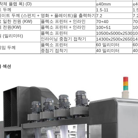
착체 플랩 폭) (D)
≤40mm
≤
트 두께
1.5-11
1.
이트 두께 (스펀지 + 영화 + 플레이트)을 출력하기
7.2
7.
 일한 전원 (KW)
플렉소 프린터 + 인라인
70+40
70
 전원(KW)
플렉소 프린터 + 인라인
100+51
10
플렉소 프린터
10500x5000x2530
10
 (밀리미터)
인라이닝 중첩기 접착기
14300x2500x2650
14
플렉소 프린터
60 밀리미터
6
레임 두께
중첩기 접착기
40 밀리미터
4
 섹션