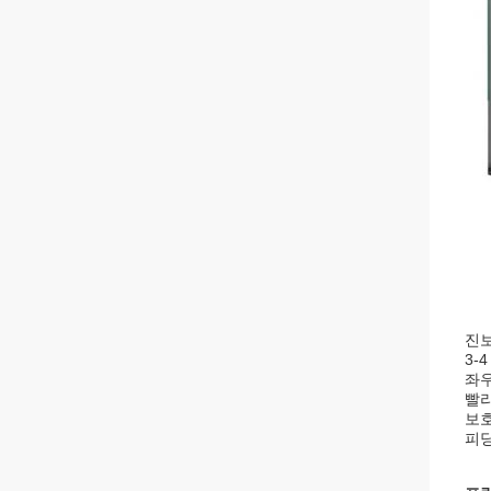
진보
3-
좌우
빨리
보호
피딩